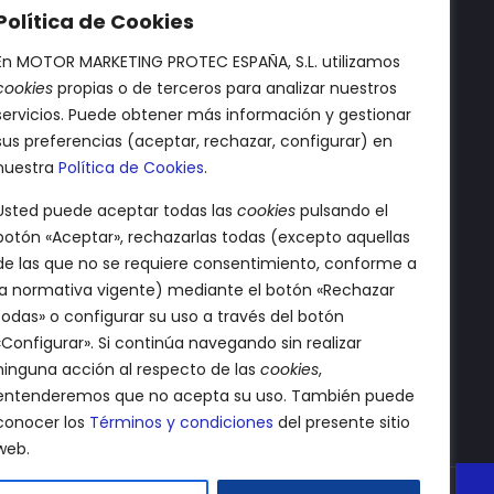
Política de Cookies
En MOTOR MARKETING PROTEC ESPAÑA, S.L. utilizamos
cookies
propias o de terceros para analizar nuestros
Aviso legal
servicios. Puede obtener más información y gestionar
sus preferencias (aceptar, rechazar, configurar) en
Política de privacidad
nuestra
Política de Cookies
.
Política de cookies
Usted puede aceptar todas las
cookies
pulsando el
botón «Aceptar», rechazarlas todas (excepto aquellas
Términos y condiciones
de las que no se requiere consentimiento, conforme a
la normativa vigente) mediante el botón «Rechazar
Declaración de
todas» o configurar su uso a través del botón
accesibilidad
«Configurar». Si continúa navegando sin realizar
ninguna acción al respecto de las
cookies
,
entenderemos que no acepta su uso. También puede
conocer los
Términos y condiciones
del presente sitio
web.